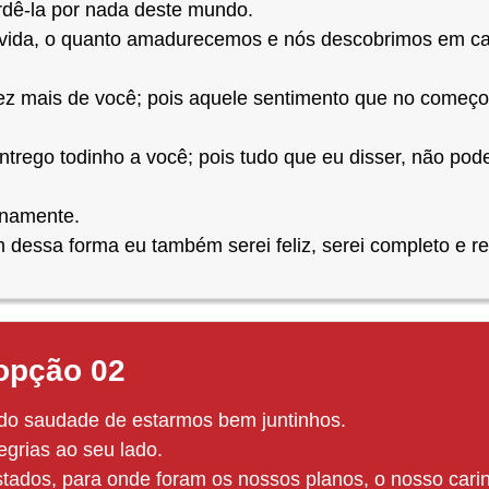
rdê-la por nada deste mundo.
 vida, o quanto amadurecemos e nós descobrimos em 
vez mais de você; pois aquele sentimento que no começ
trego todinho a você; pois tudo que eu disser, não pod
rnamente.
m dessa forma eu também serei feliz, serei completo e re
 opção 02
ndo saudade de estarmos bem juntinhos.
grias ao seu lado.
stados, para onde foram os nossos planos, o nosso cari