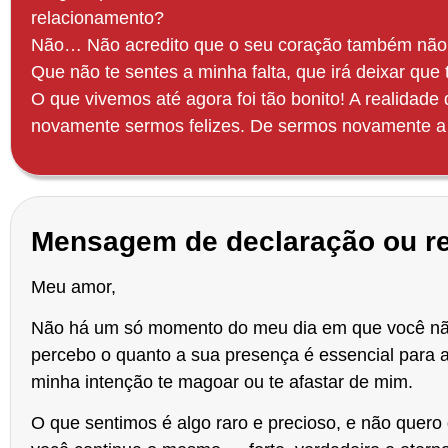
relacionamento?
Não… Não acredito que o seu coração também não
Que não te sentes a minha falta, que irá deixar qu
O que vivemos até agora foi tão bonito! A realidad
novamente sermos felizes. De sermos novamente a fa
Mensagem
de declaração ou r
Meu amor,
Não há um só momento do meu dia em que você não 
percebo o quanto a sua presença é essencial para 
minha intenção te magoar ou te afastar de mim.
O que sentimos é algo raro e precioso, e não quer