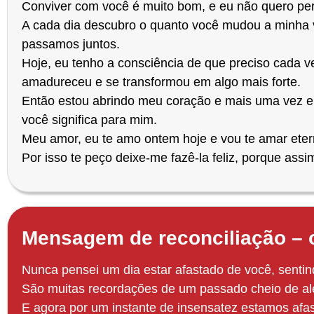
Conviver com você é muito bom, e eu não quero pe
A cada dia descubro o quanto você mudou a minha
passamos juntos.
Hoje, eu tenho a consciência de que preciso cada 
amadureceu e se transformou em algo mais forte.
Então estou abrindo meu coração e mais uma vez en
você significa para mim.
Meu amor, eu te amo ontem hoje e vou te amar ete
Por isso te peço deixe-me fazê-la feliz, porque assi
Mensagem
de reconciliação –
Nunca pensei um dia estar afastado de você, senti
São muitas recordações de um passado cheio de ale
E agora por um instante de insensatez estamos afa