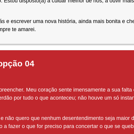
 Estou disposto(a) a cuidar melhor de nós, a ouvir mais 
s e escrever uma nova história, ainda mais bonita e che
mpre te amarei.
 opção 04
reencher. Meu coração sente imensamente a sua falta
erdão por tudo o que aconteceu; não houve um só inst
 e não quero que nenhum desentendimento seja maior d
o a fazer o que for preciso para concertar o que se que