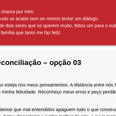
 chama por mim.
e tudo se acabe sem ao menos tentar um diálogo.
e de dois seres que se querem muito, feitos um para o o
mília que tanto me faz feliz.
econciliação – opção 03
esteja nos meus pensamentos. A distância entre nós t
a minha felicidade. Reconheço meus erros e peço perdão
o deixar que mal-entendidos apaguem tudo o que constr