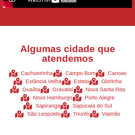
Algumas cidade que
atendemos
Cachoeirinha
Campo Bom
Canoas
Estância Velha
Esteio
Glorinha
Guaíba
Gravataí
Nova Santa Rita
Novo Hamburgo
Porto Alegre
Sapiranga
Sapucaia do Sul
São Leopoldo
Triunfo
Viamão