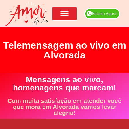
Solicite Agora!
Telemensagem ao vivo em
Alvorada
Mensagens ao vivo,
homenagens que marcam!
Com muita satisfação em atender você
que mora em Alvorada vamos levar
alegria!